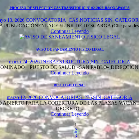
PROCESO DE SELECCIÓN CAS TRANSITORIO N° 02-2026-RS/OXAPAMPA
yo 13, 2026
CONVOCATORIA_CAS
,
NOTICIAS
,
SIN_CATEGOR
PUBLICACIÓNENLACE / LINK DE DESCARGA (Clic para desc
Continuar Leyendo
AVISO DE SANEAMIENTO FÍSICO LEGAL
marzo 24, 2026
INFRAESTRUCTURA
,
SIN_CATEGORIA
NADO – PUESTO DE SALUD «SAN PABLO« DIRECCIÓN REGION
Continuar Leyendo
RESULTADO FINAL
marzo 12, 2026
CONVOCATORIAS_276
,
SIN_CATEGORIA
 ABIERTO PARA LA COBERTURA DE LAS PLAZAS VACANT
DECREТО...
Continuar Leyendo
1
2
3