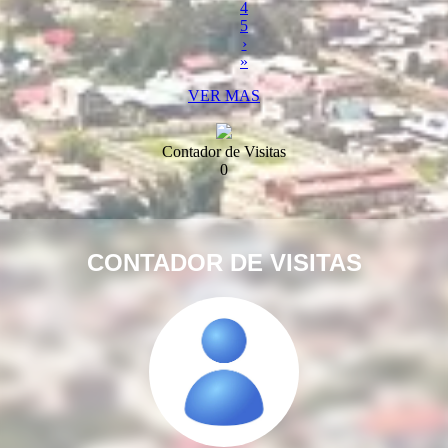
4
5
›
»
VER MAS
Contador de Visitas
0
CONTADOR DE VISITAS