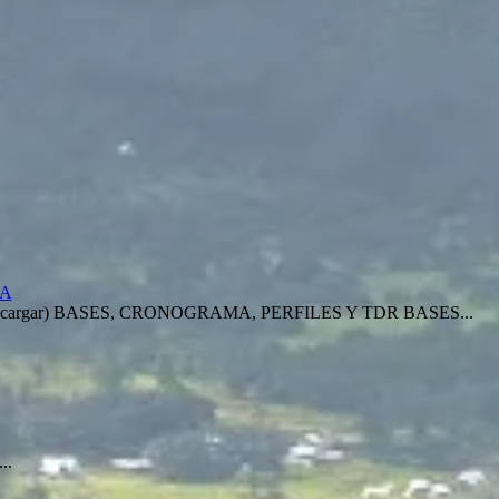
IA
argar) BASES, CRONOGRAMA, PERFILES Y TDR BASES...
..