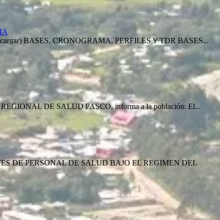
IA
argar) BASES, CRONOGRAMA, PERFILES Y TDR BASES...
AL DE SALUD PASCO, informa a la población: El...
ES DE PERSONAL DE SALUD BAJO EL REGIMEN DEL